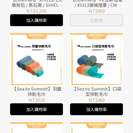
後背包 / 黑石南 / SHIELD
/ #3313玻璃燈罩 / CM-
都會休閒系列 / CM-32945
2036J
NT$3,500
NT$800
加入購物車
已售完
【Sea to Summit】羽量
【Sea to Summit】口袋
快乾毛巾
型快乾毛巾
NT$620
NT$480
加入購物車
加入購物車