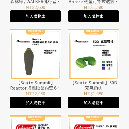
森林綠 / WALKER健行者背
Breeze 輕量可穿式透氣睡
包系列 / CM-38975
袋內套 (矩形枕套版) 冷灰
NT$2,600
NT$1,580
藍
加入購物車
加入購物車
【Sea to Summit】
【Sea to Summit】50D
Reactor 增溫睡袋內套 6℃
充氣頸枕
(長版) 鯨魚灰
NT$2,080
NT$1,380
加入購物車
加入購物車