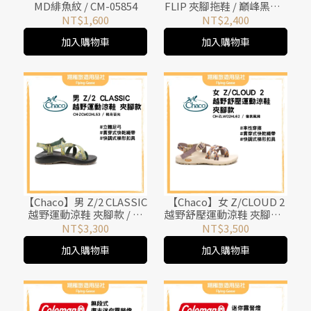
MD緋魚紋 / CM-05854
FLIP 夾腳拖鞋 / 巔峰黑白 /
CH-CFM01HL66
NT$1,600
NT$2,400
加入購物車
加入購物車
【Chaco】男 Z/2 CLASSIC
【Chaco】女 Z/CLOUD 2
越野運動涼鞋 夾腳款 / 輕
越野舒壓運動涼鞋 夾腳款 /
舟苔光 / CH-ZCM02HL53
像素風拂 / CH-
NT$3,300
NT$3,500
ZLW02HL62
加入購物車
加入購物車