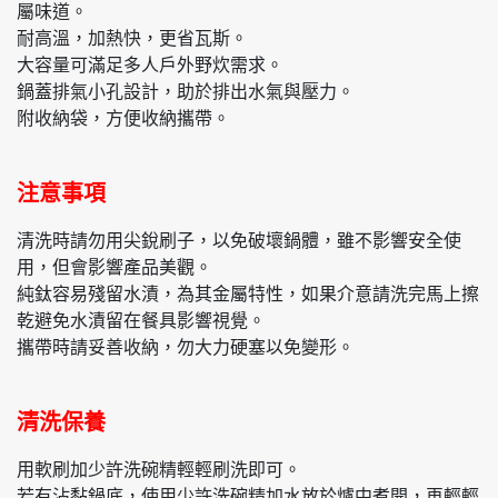
屬味道。
耐高溫，加熱快，更省瓦斯。
大容量可滿足多人戶外野炊需求。
鍋蓋排氣小孔設計，助於排出水氣與壓力。
附收納袋，方便收納攜帶。
注意事項
清洗時請勿用尖銳刷子，以免破壞鍋體，雖不影響安全使
用，但會影響產品美觀。
純鈦容易殘留水漬，為其金屬特性，如果介意請洗完馬上擦
乾避免水漬留在餐具影響視覺。
攜帶時請妥善收納，勿大力硬塞以免變形。
清洗保養
用軟刷加少許洗碗精輕輕刷洗即可。
若有沾黏鍋底，使用少許洗碗精加水放於爐中煮開，再輕輕